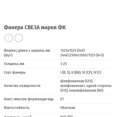
Фанера СВЕЗА марки ФК
Формат, длина х ширина, мм
1525х1525 (5х5)
(фут)
2440/2500х1500/1525 (8×5)
Толщина, мм
3-25
Сорт фанеры
I (B, S), II (BB), III (CP), IV (C)
Шлифованная (S2S),
Качество поверхности
шлифованная с одной стороны
(S1S), нешлифованная (NS)
Класс эмиссии формальдегида
Е1
Влагостойкость
Обычная
3
640-700