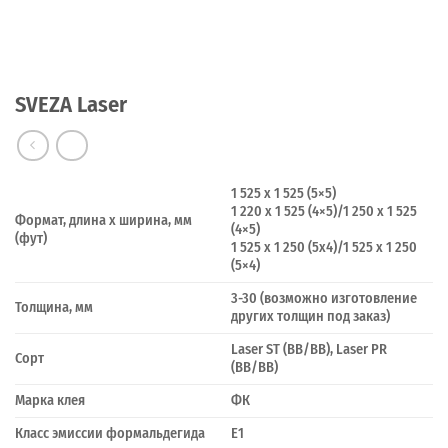
SVEZA Laser
1 525 x 1 525 (5×5)
1 220 x 1 525 (4×5)/1 250 x 1 525
Формат, длина х ширина, мм
(4×5)
(фут)
1 525 x 1 250 (5х4)/1 525 x 1 250
(5×4)
3-30 (возможно изготовление
Толщина, мм
других толщин под заказ)
Laser ST (BB/BB), Laser PR
Сорт
(BB/BB)
Марка клея
ФК
Класс эмиссии формальдегида
E1