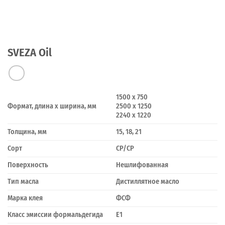
SVEZA Oil
1500 x 750
Формат, длина х ширина, мм
2500 x 1250
2240 х 1220
Толщина, мм
15, 18, 21
Сорт
CP/CP
Поверхность
Нешлифованная
Тип масла
Дистиллятное масло
Марка клея
ФСФ
Класс эмиссии формальдегида
Е1